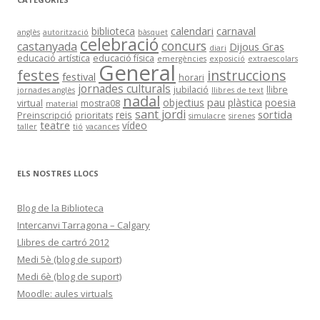
calendari
carnaval
biblioteca
anglès
autorització
bàsquet
celebració
concurs
castanyada
Dijous Gras
diari
educació artística
educació física
emergències
exposició
extraescolars
General
festes
instruccions
festival
horari
jornades culturals
jubilació
llibre
jornades anglès
llibres de text
nadal
pau
objectius
plàstica
poesia
virtual
mostra08
material
sant jordi
sortida
reis
Preinscripció
prioritats
simulacre
sirenes
teatre
vídeo
taller
tió
vacances
ELS NOSTRES LLOCS
Blog de la Biblioteca
Intercanvi Tarragona – Calgary
Llibres de cartró 2012
Medi 5è (blog de suport)
Medi 6è (blog de suport)
Moodle: aules virtuals