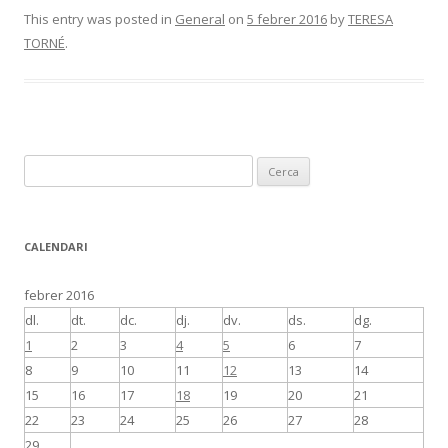
This entry was posted in
General
on
5 febrer 2016
by
TERESA
TORNÉ
.
C
e
r
c
CALENDARI
a
:
febrer 2016
dl.
dt.
dc.
dj.
dv.
ds.
dg.
1
2
3
4
5
6
7
8
9
10
11
12
13
14
15
16
17
18
19
20
21
22
23
24
25
26
27
28
29