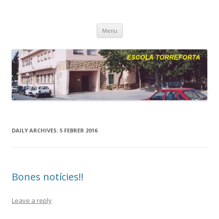
Escola Torreforta
El bloc de l'escola
Skip
Menu
to
content
DAILY ARCHIVES:
5 FEBRER 2016
Bones notícies!!
Leave a reply