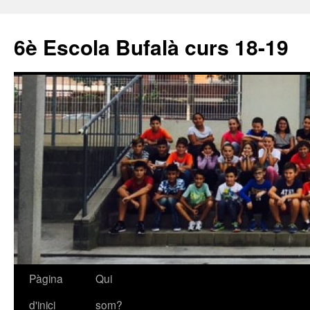
6è Escola Bufalà curs 18-19
Pàgina
Qui
Vés
d'inici
som?
al