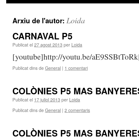
contingut
Loida
Arxiu de l'autor:
CARNAVAL P5
Publicat el
27 agost 2013
per
Loida
[youtube]http://youtu.be/aE9SSBtToRk
Publicat dins de
General
|
1 comentari
COLÒNIES P5 MAS BANYERES
Publicat el
17 juliol 2013
per
Loida
Publicat dins de
General
|
2 comentaris
COLÒNIES P5 MAS BANYERE