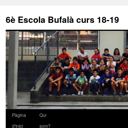
6è Escola Bufalà curs 18-19
Pàgina
Qui
Vés
d'inici
som?
al