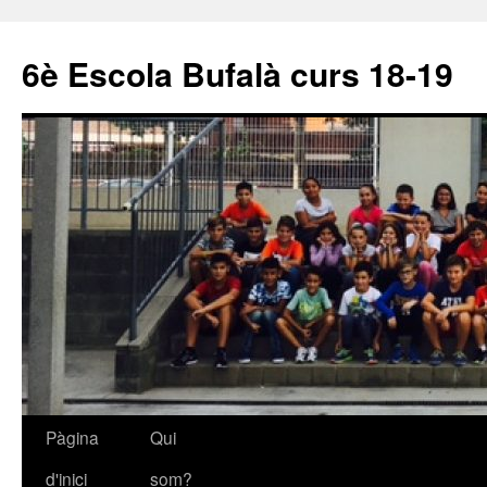
6è Escola Bufalà curs 18-19
Pàgina
Qui
Vés
d'inici
som?
al