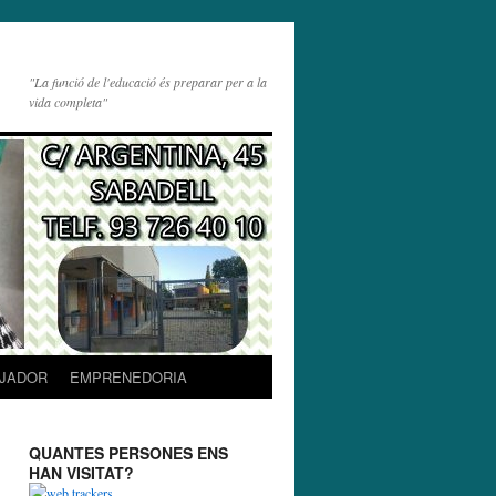
"La funció de l'educació és preparar per a la
vida completa"
JADOR
EMPRENEDORIA
QUANTES PERSONES ENS
HAN VISITAT?