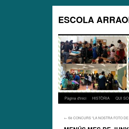
ESCOLA ARRAO
Pàgina d'inici
HISTÒRIA
QUI S
Vés
al
←
6è CONCURS “LA NOSTRA FOTO DE 
contingut