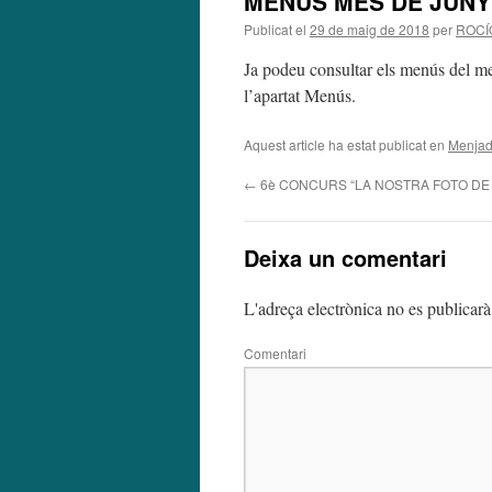
MENÚS MES DE JUNY
Publicat el
29 de maig de 2018
per
ROCÍ
Ja podeu consultar els menús del m
l’apartat Menús.
Aquest article ha estat publicat en
Menjad
←
6è CONCURS “LA NOSTRA FOTO DE 
Deixa un comentari
L'adreça electrònica no es publicarà
Comentari