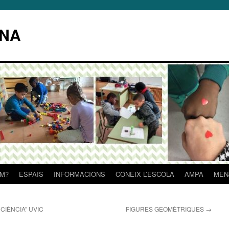
NA
OM?
ESPAIS
INFORMACIONS
CONEIX L’ESCOLA
AMPA
MEN
CIÈNCIA” UVIC
FIGURES GEOMÈTRIQUES
→