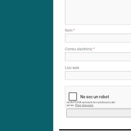
Nom
*
Correu electrònic
*
Lloc web