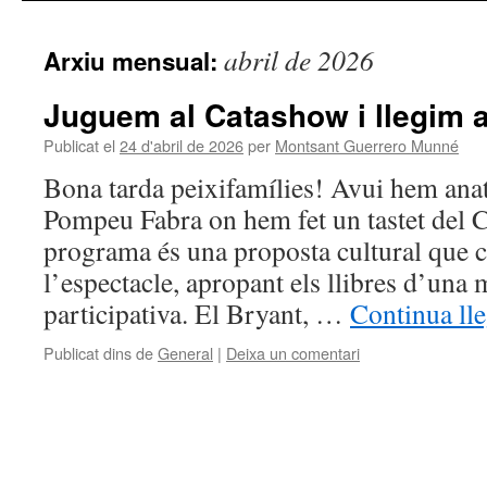
al
abril de 2026
Arxiu mensual:
contingut
Juguem al Catashow i llegim a l
Publicat el
24 d'abril de 2026
per
Montsant Guerrero Munné
Bona tarda peixifamílies! Avui hem anat
Pompeu Fabra on hem fet un tastet del 
programa és una proposta cultural que 
l’espectacle, apropant els llibres d’una
participativa. El Bryant, …
Continua ll
Publicat dins de
General
|
Deixa un comentari