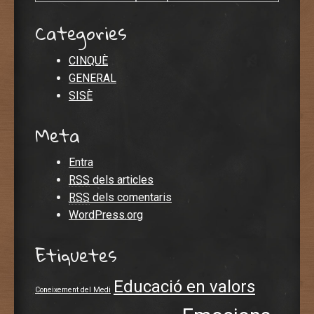
Categories
CINQUÈ
GENERAL
SISÈ
Meta
Entra
RSS
dels articles
RSS
dels comentaris
WordPress.org
Etiquetes
Educació en valors
Coneixement del Medi