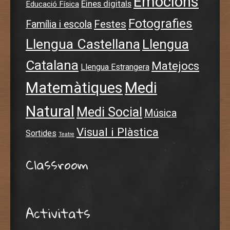
Emocions
Eines digitals
Educació Física
Fotografies
Festes
Família i escola
Llengua Castellana
Llengua
Catalana
Matejocs
Llengua Estrangera
Matemàtiques
Medi
Natural
Medi Social
Música
Visual i Plàstica
Sortides
Teatre
Classroom
Activitats