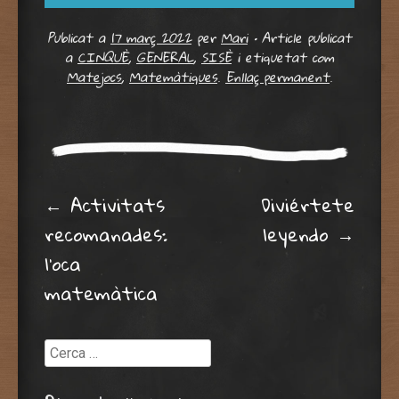
Publicat a
17 març 2022
per
Mari
•
Article publicat
a
CINQUÈ
,
GENERAL
,
SISÈ
i etiquetat com
Matejocs
,
Matemàtiques
.
Enllaç permanent
.
Post navigation
←
Activitats
Diviértete
recomanades:
leyendo
→
l’oca
matemàtica
Cerca