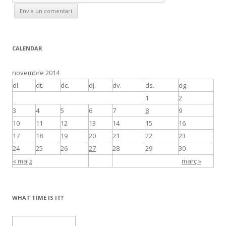
CALENDAR
novembre 2014
dl.
dt.
dc.
dj.
dv.
ds.
dg.
1
2
3
4
5
6
7
8
9
10
11
12
13
14
15
16
17
18
19
20
21
22
23
24
25
26
27
28
29
30
« maig
març »
WHAT TIME IS IT?