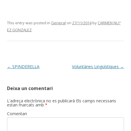
This entry was posted in
General
on
27/11/2014
by
CARMEN NU?
EZ GONZALEZ
.
Post
←
SPINDERELLA
Voluntàries Lingüístiques
→
navigation
Deixa un comentari
L'adreça electrònica no es publicarà
Els camps necessaris
estan marcats amb
*
Comentari