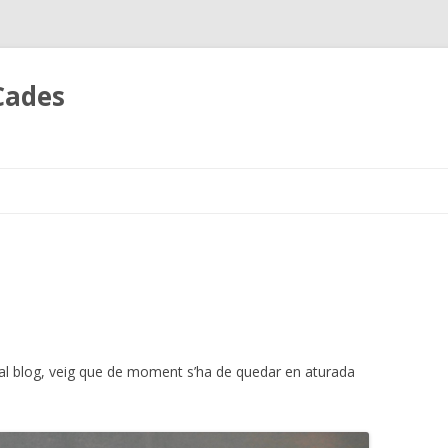
ICades
Skip
to
content
al blog, veig que de moment s’ha de quedar en aturada