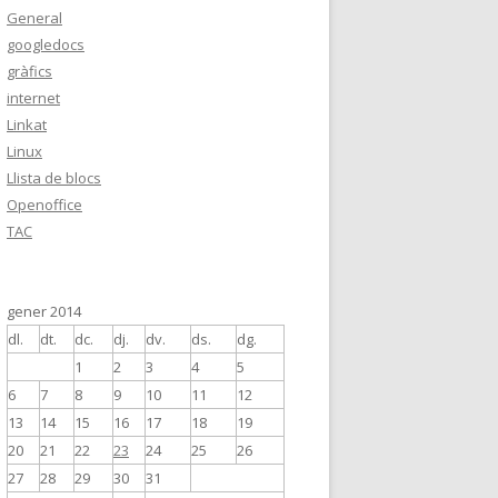
General
googledocs
gràfics
internet
Linkat
Linux
Llista de blocs
Openoffice
TAC
gener 2014
dl.
dt.
dc.
dj.
dv.
ds.
dg.
1
2
3
4
5
6
7
8
9
10
11
12
13
14
15
16
17
18
19
20
21
22
23
24
25
26
27
28
29
30
31