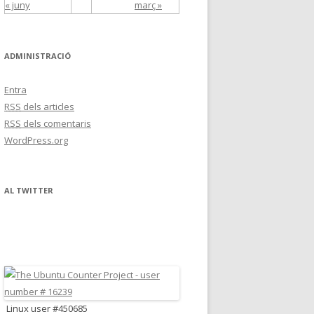
« juny
març »
ADMINISTRACIÓ
Entra
RSS
dels articles
RSS
dels comentaris
WordPress.org
AL TWITTER
Linux user #450685