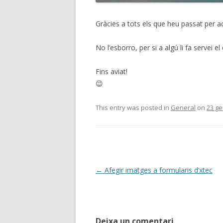
Gràcies a tots els que heu passat per 
No l’esborro, per si a algú li fa servei el
Fins aviat!
😉
This entry was posted in
General
on
23 ge
Post
←
Afegir imatges a formularis d’xtec
navigation
Deixa un comentari