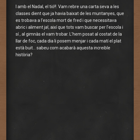
I amb el Nadal, el tió!!. Vam rebre una carta seva a les
classes dient que ja havia baixat de les muntanyes, que
es trobava a l’escola mort de fred i que necessitava
abric i aliment ja!, així que tots vam buscar per l’escola i
sí , al gimnàs el vam trobar. L’hem posat al costat de la
llar de foc, cada dia li posem menjar i cada matí el plat
està buit… sabeu com acabarà aquesta increible
història?