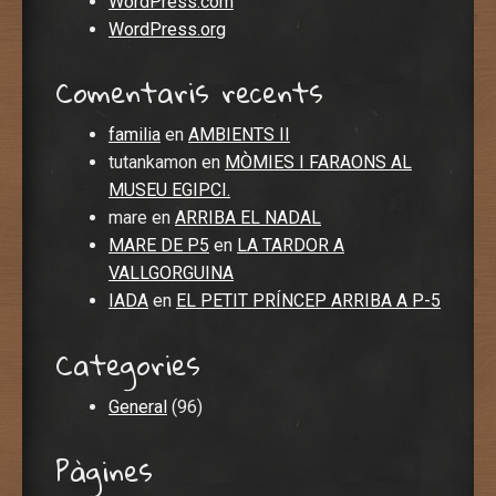
WordPress.com
WordPress.org
Comentaris recents
familia
en
AMBIENTS II
tutankamon
en
MÒMIES I FARAONS AL
MUSEU EGIPCI.
mare
en
ARRIBA EL NADAL
MARE DE P5
en
LA TARDOR A
VALLGORGUINA
IADA
en
EL PETIT PRÍNCEP ARRIBA A P-5
Categories
General
(96)
Pàgines