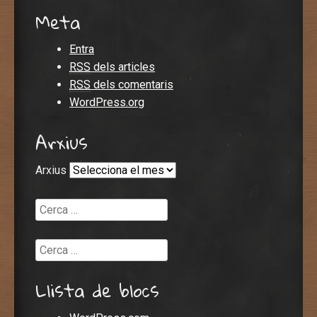
Meta
Entra
RSS
dels articles
RSS
dels comentaris
WordPress.org
Arxius
Arxius
Cerca
Cerca
Llista de blocs