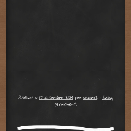
Publicat a
17 desembre 2014
per
amuro2
•
Enllaç
permanent
.