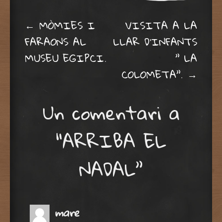
Post navigation
←
MÒMIES I
VISITA A LA
FARAONS AL
LLAR D’INFANTS
MUSEU EGIPCI.
” LA
COLOMETA”.
→
Un comentari a
“
ARRIBA EL
NADAL
”
mare