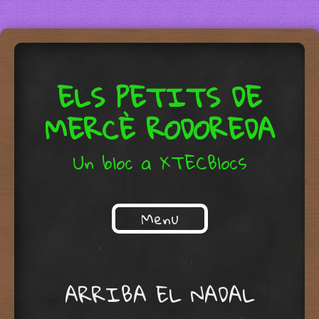
ELS PETITS DE
MERCÈ RODOREDA
Un bloc a XTECBlocs
Menu
Skip to content
ARRIBA EL NADAL