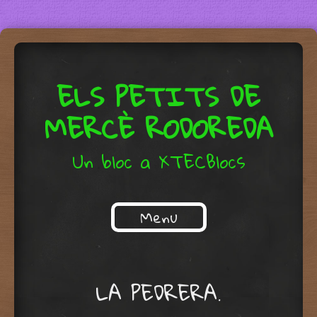
ELS PETITS DE
MERCÈ RODOREDA
Un bloc a XTECBlocs
Menu
Skip to content
LA PEDRERA.