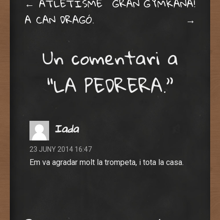
Post navigation
←
ATLETISME
GRAN GYMKANA!
A CAN DRAGÓ.
→
Un comentari a
“
LA PEDRERA.
”
Iada
23 JUNY 2014 16:47
Em va agradar molt la trompeta, i tota la casa.