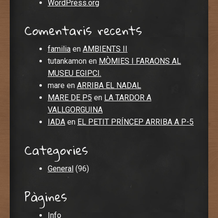
WordPress.org
Comentaris recents
familia
en
AMBIENTS II
tutankamon
en
MÒMIES I FARAONS AL
MUSEU EGIPCI.
mare
en
ARRIBA EL NADAL
MARE DE P5
en
LA TARDOR A
VALLGORGUINA
IADA
en
EL PETIT PRÍNCEP ARRIBA A P-5
Categories
General
(96)
Pàgines
Info