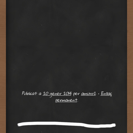
Publicat a
20 gener 2014
per
amuro2
•
Enllaç
permanent
.