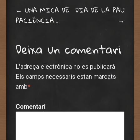
Post navigation
←
UNA MICA DE
DIA DE LA PAU
PACIÈNCIA…
→
Deixa un comentari
L'adreça electrònica no es publicarà
Els camps necessaris estan marcats
amb
*
Comentari