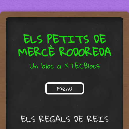
ELS PETITS DE
MERCÈ RODOREDA
Un bloc a XTECBlocs
Menu
Skip to content
ELS REGALS DE REIS