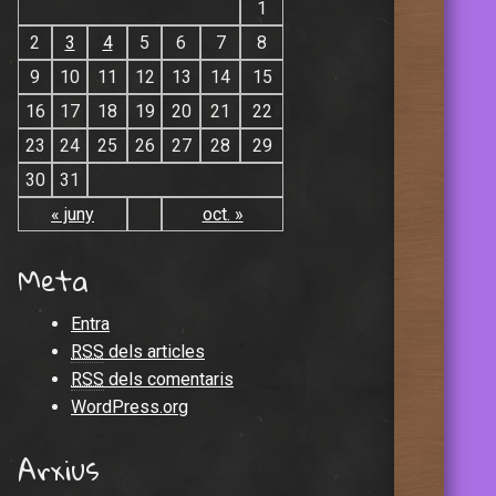
1
2
3
4
5
6
7
8
9
10
11
12
13
14
15
16
17
18
19
20
21
22
23
24
25
26
27
28
29
30
31
« juny
oct. »
Meta
Entra
RSS
dels articles
RSS
dels comentaris
WordPress.org
Arxius