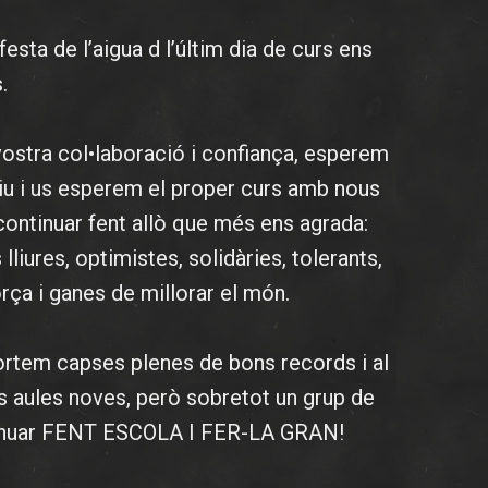
sta de l’aigua d l’últim dia de curs ens
.
vostra col•laboració i confiança, esperem
iu i us esperem el proper curs amb nous
continuar fent allò que més ens agrada:
liures, optimistes, solidàries, tolerants,
rça i ganes de millorar el món.
ortem capses plenes de bons records i al
s aules noves, però sobretot un grup de
inuar FENT ESCOLA I FER-LA GRAN!