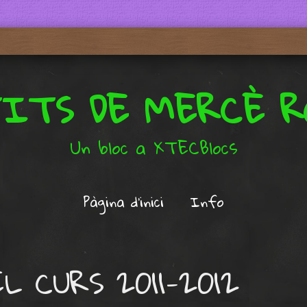
TITS DE MERCÈ R
Un bloc a XTECBlocs
Pàgina d'inici
Info
 CURS 2011-2012