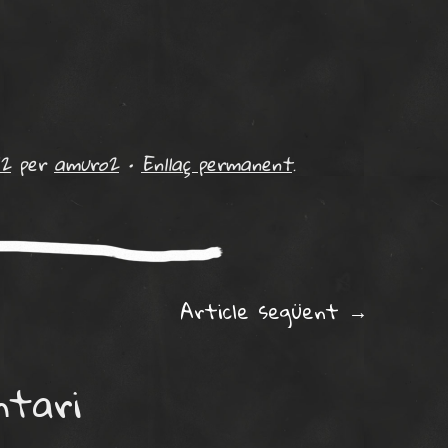
12
per
amuro2
•
Enllaç permanent
.
ation
Article següent
→
ntari