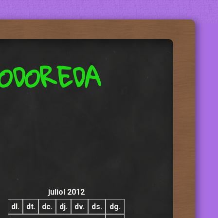
ODOREDA
juliol 2012
dl.
dt.
dc.
dj.
dv.
ds.
dg.