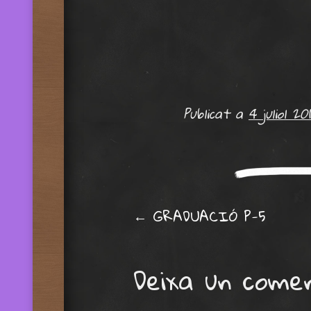
Publicat a
4 juliol 20
Post navig
←
GRADUACIÓ P-5
Deixa un come