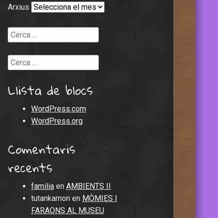
Arxius
Cerca
Cerca
Llista de blocs
WordPress.com
WordPress.org
Comentaris
recents
familia
en
AMBIENTS II
tutankamon
en
MÒMIES I
FARAONS AL MUSEU