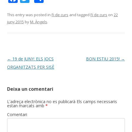
ac
w
o
e
itt
m
This entry was posted in
Fi de curs
and tagged
Fi de curs
on
22
juny 2015
by
M. Àngels
.
b
er
p
o
ar
o
te
k
ix
Post
←
19 de JUNY: ELS JOCS
BON ESTIU 2015!
→
navigation
ORGANITZATS PER SISÈ
Deixa un comentari
L'adreça electrònica no es publicarà
Els camps necessaris
estan marcats amb
*
Comentari