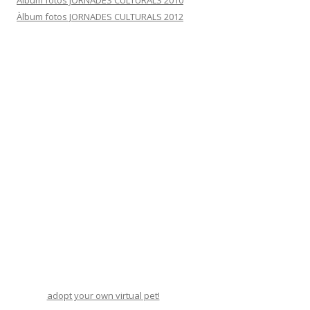
Àlbum fotos JORNADES CULTURALS 2010
Àlbum fotos JORNADES CULTURALS 2012
adopt your own virtual pet!