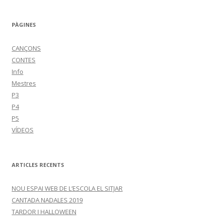
PÀGINES
CANÇONS
CONTES
Info
Mestres
P3
P4
P5
VÍDEOS
ARTICLES RECENTS
NOU ESPAI WEB DE L’ESCOLA EL SITJAR
CANTADA NADALES 2019
TARDOR I HALLOWEEN