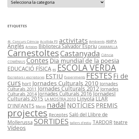
a
t
e
g
o
r
ETIQUETES
i
e
s
activitats
AMPA
4t. Concurs Ciència
Acollida P3
Ambients
Anglès
Biblioteca Salvador Espriu
Artistes
CAMAMILLA
Carnestoltes
Castanyada
Ciència
Contes
Dia mundial de la poesia
COMÈNIUS
ESCOLA VERDA
EDUCACIÓ FÍSICA
es
FESTES
Fi de
ESTIU
Escriptors i escriptores
Experiments
curs
Jornades Culturals 2010
hort
Jornades
Jornades Culturals 2012
Culturals 2011
Jornades
Jornadesl
Jornades Culturals 2016
Culturals 2014
Culturals 2015
Linyola
LLAR
LA MOSTRA 2010
nadal
NOTÍCIES
PREMIS
D'INFANTS
Mares
projectes
Saló del Llibre de
Receptes
SORTIDES
Mollerussa
TARDOR
teatre
tallers d'estiu
Vídeos