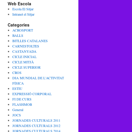
Web Escola
Escola El Sitjar
Intranet el Sitjar
Categories
ACROSPORT
BALLS
BITLLES CATALANES
CARNESTOLTES
CASTANYADA
CICLE INICIAL
CICLE MITJÀ
CICLE SUPERIOR
CROS
DIA MUNDIAL DE L'ACTIVITAT
FÍSICA
ESTIU
EXPRESSIÓ CORPORAL
FI DE CURS
FLASHMOB
General
JOCS
JORNADES CULTURALS 2011
JORNADES CULTURALS 2012
JORNADES CULTURALS 2014