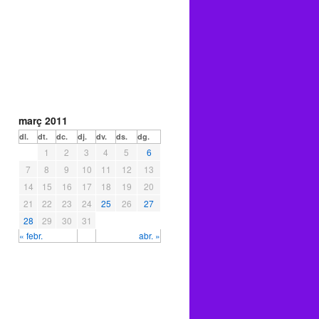
març 2011
dl.
dt.
dc.
dj.
dv.
ds.
dg.
1
2
3
4
5
6
7
8
9
10
11
12
13
14
15
16
17
18
19
20
21
22
23
24
25
26
27
28
29
30
31
« febr.
abr. »