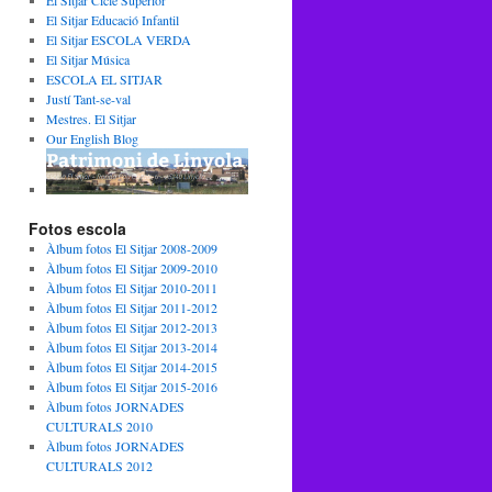
El Sitjar Cicle Superior
El Sitjar Educació Infantil
El Sitjar ESCOLA VERDA
El Sitjar Música
ESCOLA EL SITJAR
Justí Tant-se-val
Mestres. El Sitjar
Our English Blog
Fotos escola
Àlbum fotos El Sitjar 2008-2009
Àlbum fotos El Sitjar 2009-2010
Àlbum fotos El Sitjar 2010-2011
Àlbum fotos El Sitjar 2011-2012
Àlbum fotos El Sitjar 2012-2013
Àlbum fotos El Sitjar 2013-2014
Àlbum fotos El Sitjar 2014-2015
Àlbum fotos El Sitjar 2015-2016
Àlbum fotos JORNADES
CULTURALS 2010
Àlbum fotos JORNADES
CULTURALS 2012