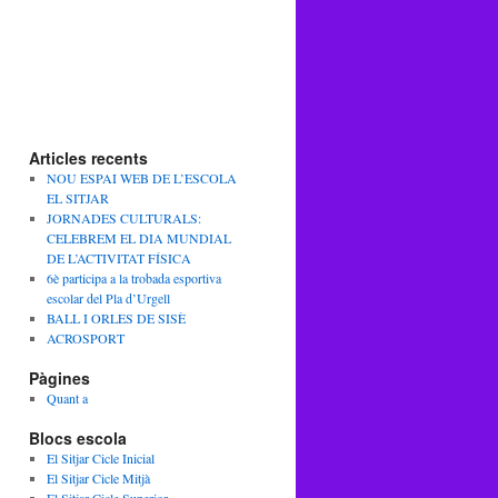
Articles recents
NOU ESPAI WEB DE L’ESCOLA
EL SITJAR
JORNADES CULTURALS:
CELEBREM EL DIA MUNDIAL
DE L’ACTIVITAT FÍSICA
6è participa a la trobada esportiva
escolar del Pla d’Urgell
BALL I ORLES DE SISÈ
ACROSPORT
Pàgines
Quant a
Blocs escola
El Sitjar Cicle Inicial
El Sitjar Cicle Mitjà