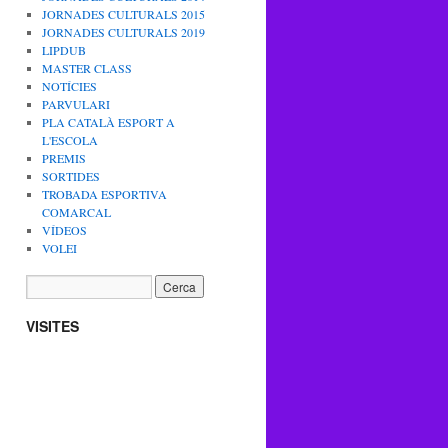
JORNADES CULTURALS 2015
JORNADES CULTURALS 2019
LIPDUB
MASTER CLASS
NOTÍCIES
PARVULARI
PLA CATALÀ ESPORT A
L'ESCOLA
PREMIS
SORTIDES
TROBADA ESPORTIVA
COMARCAL
VÍDEOS
VOLEI
VISITES