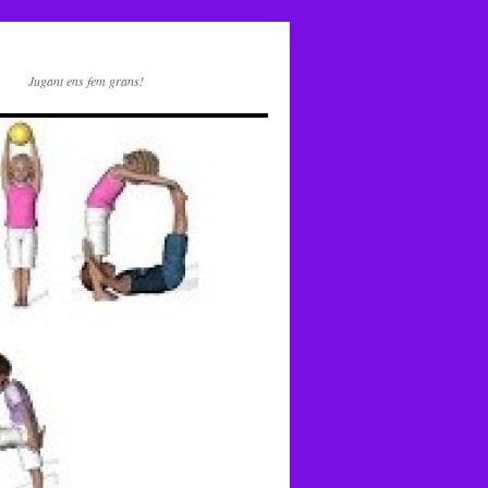
Jugant ens fem grans!