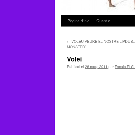
Pàgina d'inici
Quant a
Vés
al
←
VOLEU VEURE EL NOSTRE LIPDUB
contingut
MONSTER”
Volei
Publicat el
28 març 2011
per
Escola El Sit