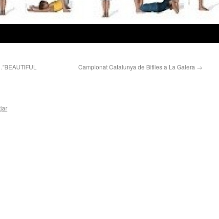
…”BEAUTIFUL
Campionat Catalunya de Bitlles a La Galera
→
jar