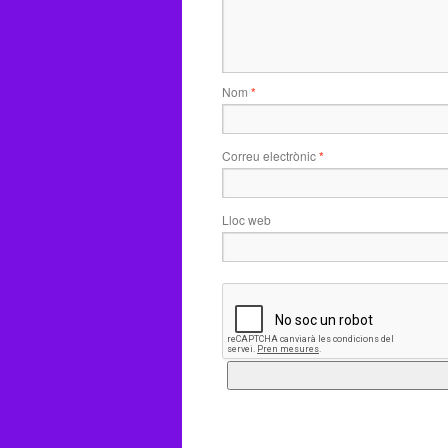
Nom
*
Correu electrònic
*
Lloc web