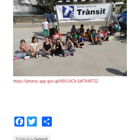
https://photos.app.goo.gl/ABV1tClc1dtTAW722
Facebook
Twitter
Comparteix
Publicat a
General