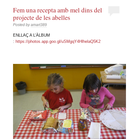
Fem una recepta amb mel dins del
projecte de les abelles
Posted by
amart389
ENLLAÇ A L’ÀLBUM
:
https://photos.app.goo.gl/uSMgqY4HlhelaQ5K2