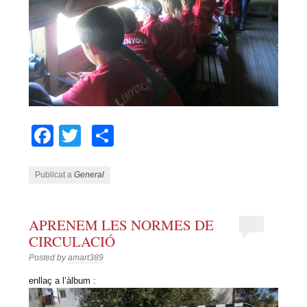
Facebook
Twitter
Comparteix
Publicat a
General
APRENEM LES NORMES DE
CIRCULACIÓ
Posted by
amart389
enllaç a l’àlbum :