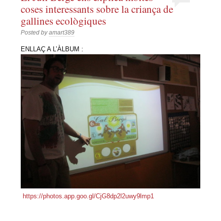
coses interessants sobre la criança de
gallines ecològiques
Posted by
amart389
ENLLAÇ A L’ÀLBUM :
https://photos.app.goo.gl/CjG8dp2l2uwy9lmp1