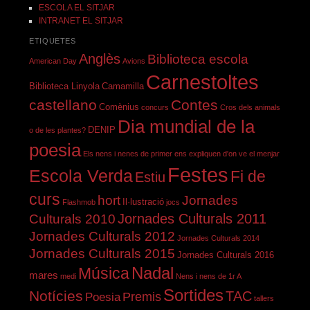
ESCOLA EL SITJAR
INTRANET EL SITJAR
ETIQUETES
Anglès
Biblioteca escola
American Day
Avions
Carnestoltes
Biblioteca Linyola
Camamilla
castellano
Contes
Comènius
concurs
Cros
dels animals
Dia mundial de la
DENIP
o de les plantes?
poesia
Els nens i nenes de primer ens expliquen d'on ve el menjar
Festes
Escola Verda
Fi de
Estiu
curs
hort
Jornades
Il·lustració
Flashmob
jocs
Jornades Culturals 2011
Culturals 2010
Jornades Culturals 2012
Jornades Culturals 2014
Jornades Culturals 2015
Jornades Culturals 2016
Nadal
Música
mares
medi
Nens i nens de 1r A
Sortides
Notícies
TAC
Poesia
Premis
tallers