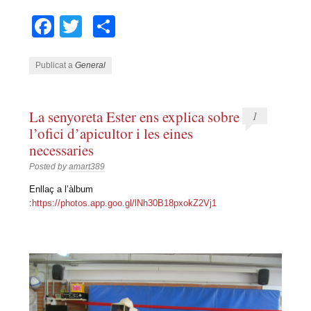
Facebook
Twitter
Comparteix
Publicat a
General
La senyoreta Ester ens explica sobre
1
l’ofici d’apicultor i les eines
necessaries
Posted by
amart389
Enllaç a l’àlbum
:
https://photos.app.goo.gl/lNh30B18pxokZ2Vj1