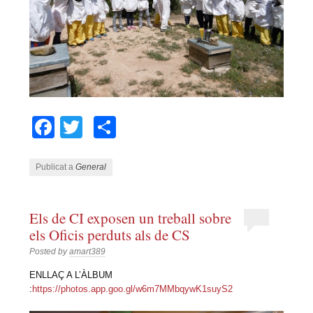
Facebook
Twitter
Comparteix
Publicat a
General
Els de CI exposen un treball sobre
els Oficis perduts als de CS
Posted by
amart389
ENLLAÇ A L’ÀLBUM
:
https://photos.app.goo.gl/w6m7MMbqywK1suyS2