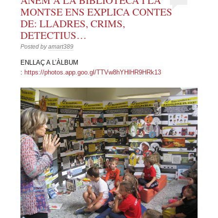
MONTSE ENS EXPLICA CONTES
DE: LLADRES, CRIMS,
DETECTIUS…
Posted by
amart389
ENLLAÇ A L’ÀLBUM
:
https://photos.app.goo.gl/TTVw8hYHlHR9HRk13