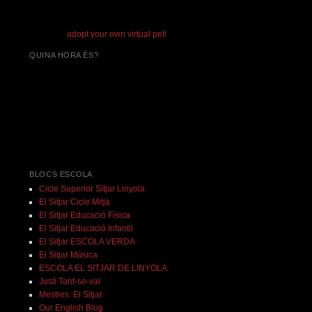
adopt your own virtual pet!
QUINA HORA ÉS?
BLOCS ESCOLA
Cicle Superior Sitjar Linyola
El Sitjar Cicle Mitjà
El Sitjar Educació Física
El Sitjar Educació Infantil
El Sitjar ESCOLA VERDA
El Sitjar Música
ESCOLA EL SITJAR DE LINYOLA
Justí Tant-se-val
Mestres. El Sitjar
Our English Blog