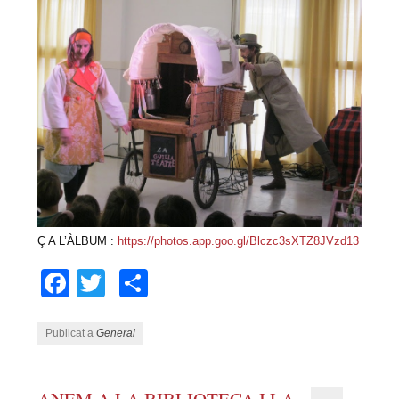
Ç A L’ÀLBUM :
https://photos.app.goo.gl/Blczc3sXTZ8JVzd13
Facebook
Twitter
Comparteix
Publicat a
General
ANEM A LA BIBLIOTECA I LA