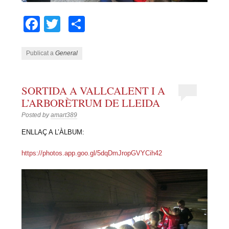
Facebook
Twitter
Comparteix
Publicat a
General
SORTIDA A VALLCALENT I A
L’ARBORÈTRUM DE LLEIDA
Posted by
amart389
ENLLAÇ A L’ÀLBUM:
https://photos.app.goo.gl/5dqDmJropGVYCih42