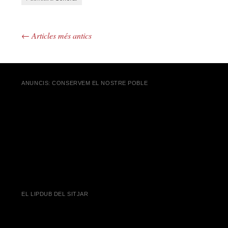
←
Articles més antics
Navegació pels articles
ANUNCIS: CONSERVEM EL NOSTRE POBLE
EL LIPDUB DEL SITJAR