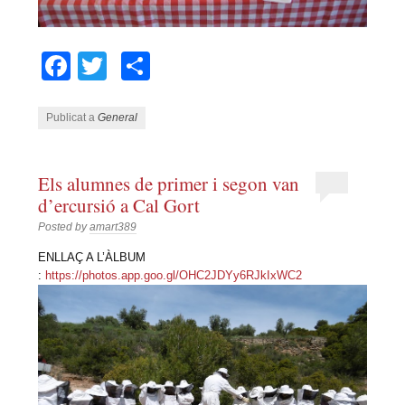
Facebook
Twitter
Comparteix
Publicat a
General
Els alumnes de primer i segon van
d’ercursió a Cal Gort
Posted by
amart389
ENLLAÇ A L’ÀLBUM
:
https://photos.app.goo.gl/OHC2JDYy6RJkIxWC2