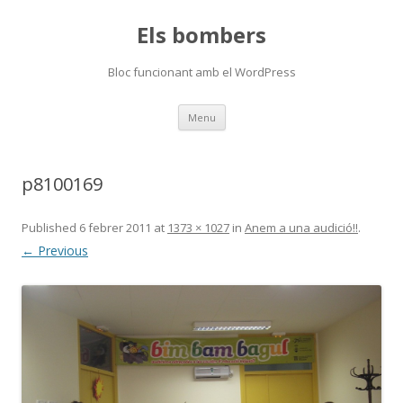
Els bombers
Bloc funcionant amb el WordPress
Skip
Menu
to
content
p8100169
Published
6 febrer 2011
at
1373 × 1027
in
Anem a una audició!!
.
← Previous