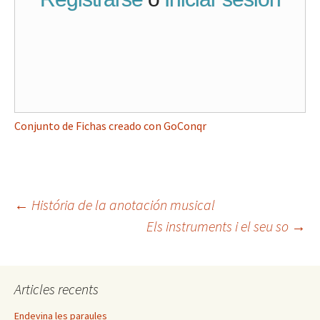
Conjunto de Fichas creado con GoConqr
←
História de la anotación musical
Els instruments i el seu so
→
Navegació
pels
Articles recents
Endevina les paraules