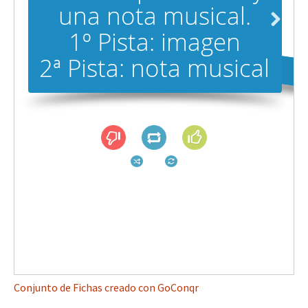
Conjunto de Fichas creado con GoConqr