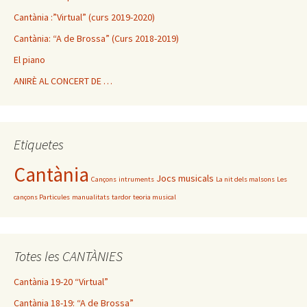
articles
Cantània :”Virtual” (curs 2019-2020)
Cantània: “A de Brossa” (Curs 2018-2019)
El piano
ANIRÈ AL CONCERT DE …
Etiquetes
Cantània
Jocs musicals
Cançons
intruments
La nit dels malsons
Les
cançons Particules
manualitats
tardor
teoria musical
Totes les CANTÀNIES
Cantània 19-20 “Virtual”
Cantània 18-19: “A de Brossa”