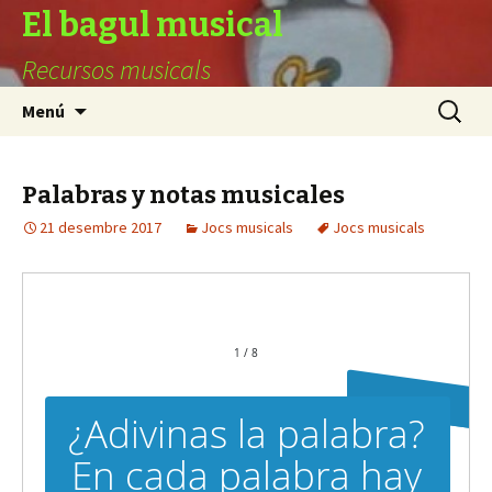
El bagul musical
Recursos musicals
Vés
Cerca:
Menú
al
contingut
Palabras y notas musicales
21 desembre 2017
Jocs musicals
Jocs musicals