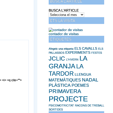
BUSCA L’ARTICLE
BUSCA L’ARTICLE
ETS LA VISITA
contador de visitas
ETIQUETES
ELS CAVALLS
Afegeix una etiqueta
ELS
EXPERIMENTS
PALLASSOS
FESTES
LA
JCLIC
L'HIVERN
GRANJA
LA
TARDOR
LLENGUA
NADAL
MATEMÀTIQUES
> <i> <q cite="">
PLÀSTICA
POEMES
PRIMAVERA
PROJECTE
PSICOMOTRICITAT
RACONS DE TREBALL
SORTIDES