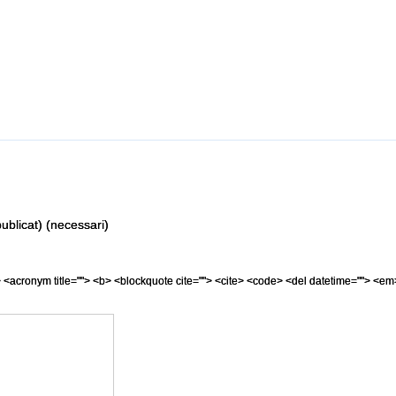
ublicat) (necessari)
=""> <acronym title=""> <b> <blockquote cite=""> <cite> <code> <del datetime=""> <em