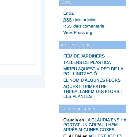
Meta
Entra
dels articles
RSS
dels comentaris
RSS
WordPress.org
Articles recents
FEM DE JARDINERS
TALLERS DE PLÀSTICA
MIREU AQUEST VIDEO DE LA
POL.LINITZACIÓ
EL NOM D’ALGUNES FLORS
AQUEST TRIMESTRE
TREBALLAREM LES FLORS I
LES PLANTES
Comentaris recents
Claudia
en
LA CLÀUDIA ENS HA
PORTAT UN GRIPAU I HEM
APRÈS ALGUNES COSES…
CLAUDIA
en
AQUEST JOC ÉS