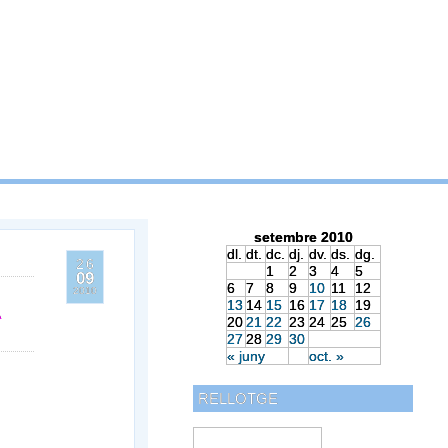
setembre 2010
dl.
dt.
dc.
dj.
dv.
ds.
dg.
26
1
2
3
4
5
09
6
7
8
9
10
11
12
2010
13
14
15
16
17
18
19
A
20
21
22
23
24
25
26
27
28
29
30
« juny
oct. »
RELLOTGE