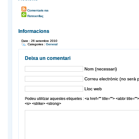
Comentaris rss
Retroenllaç
Informacions
Date : 26 setembre 2010
Categories :
General
Deixa un comentari
Nom (necessari)
Correu electrònic (no serà p
Lloc web
Podeu utilitzar aquestes etiquetes : <a href="" title=""> <abbr title
<s> <strike> <strong>