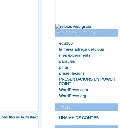
ADRECES D'INTERÈS
edu365
la meva adreça delicious
més experiments
paraules
pinta
presentacions
PRESENTACIONS EN POWER
POINT
WordPress.com
WordPress.org
CONTES
RTA EN BOB EN MANETES.
»
UNA MÀ DE CONTES