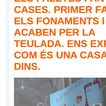
CASES. PRIMER F
ELS FONAMENTS I
ACABEN PER LA
TEULADA. ENS EX
COM ÉS UNA CASA
DINS.