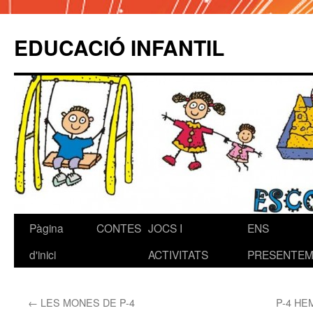
EDUCACIÓ INFANTIL
Pàgina
CONTES
JOCS I
ENS
Vés
d'inici
ACTIVITATS
PRESENTEM!
al
contingut
←
LES MONES DE P-4
P-4 HE