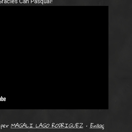
 Gràcies Can Pasqual!
per
MAGALI LAGO RODRIGUEZ
•
Enllaç