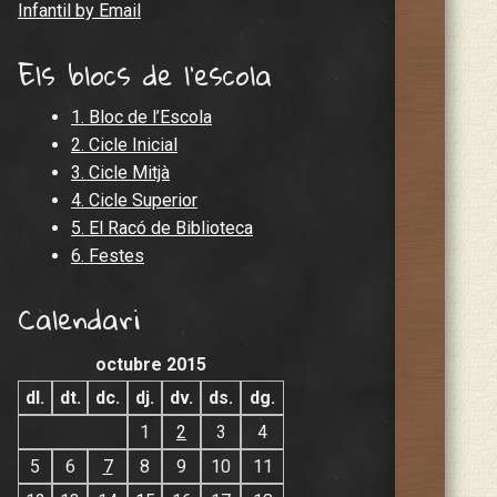
Infantil by Email
Els blocs de l'escola
1. Bloc de l’Escola
2. Cicle Inicial
3. Cicle Mitjà
4. Cicle Superior
5. El Racó de Biblioteca
6. Festes
Calendari
octubre 2015
dl.
dt.
dc.
dj.
dv.
ds.
dg.
1
2
3
4
5
6
7
8
9
10
11