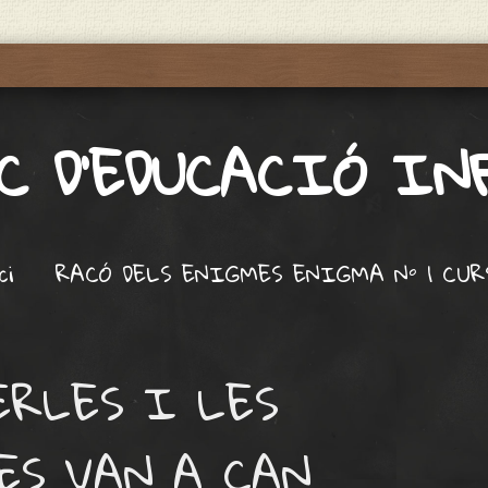
C D'EDUCACIÓ I
ci
RACÓ DELS ENIGMES ENIGMA Nº 1 CURS
ERLES I LES
ES VAN A CAN