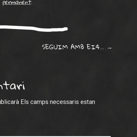
permanent
.
ation
SEGUIM AMB EI4…
→
ntari
ublicarà
Els camps necessaris estan