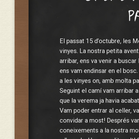
P
El passat 15 d’octubre, les M
vinyes. La nostra petita aven
arribar, ens va venir a busca
ens vam endinsar en el bosc.
a les vinyes on, amb molta pa
Seguint el camí vam arribar a l
que la verema ja havia acabat
Vam poder entrar al celler, va
convidar a most! Després vam
coneixements a la nostra motx