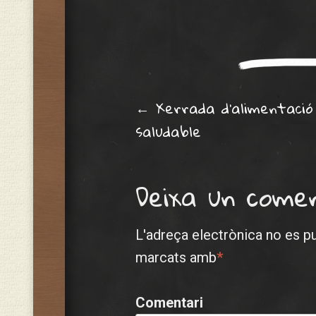
Post navig
←
Xerrada d’alimentació
saludable
Deixa un come
L'adreça electrònica no es p
marcats amb
*
Comentari