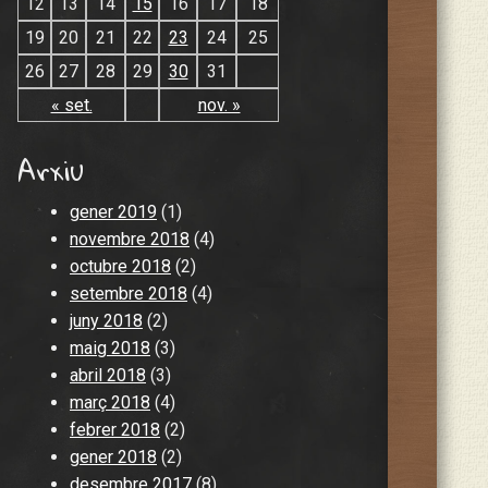
12
13
14
15
16
17
18
19
20
21
22
23
24
25
26
27
28
29
30
31
« set.
nov. »
Arxiu
gener 2019
(1)
novembre 2018
(4)
octubre 2018
(2)
setembre 2018
(4)
juny 2018
(2)
maig 2018
(3)
abril 2018
(3)
març 2018
(4)
febrer 2018
(2)
gener 2018
(2)
desembre 2017
(8)