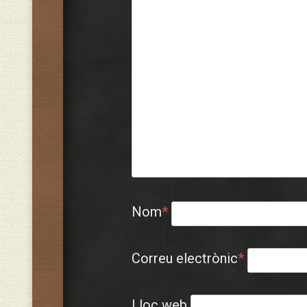
Nom
*
Correu electrònic
*
Lloc web