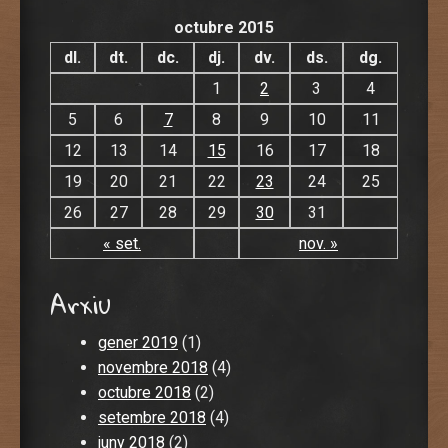
octubre 2015
dl.
dt.
dc.
dj.
dv.
ds.
dg.
1
2
3
4
5
6
7
8
9
10
11
12
13
14
15
16
17
18
19
20
21
22
23
24
25
26
27
28
29
30
31
« set.
nov. »
Arxiu
gener 2019
(1)
novembre 2018
(4)
octubre 2018
(2)
setembre 2018
(4)
juny 2018
(2)