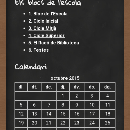
Els blocs de l'escola
1. Bloc de l’Escola
2. Cicle Inicial
3. Cicle Mitjà
4. Cicle Superior
5. El Racó de Biblioteca
6. Festes
Calendari
octubre 2015
dl.
dt.
dc.
dj.
dv.
ds.
dg.
1
2
3
4
5
6
7
8
9
10
11
12
13
14
15
16
17
18
19
20
21
22
23
24
25