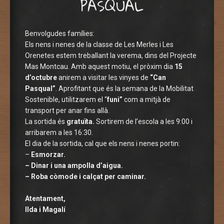
PASQUAL
Benvolgudes famílies:
Els nens i nenes de la classe de Les Merles i Les
Orenetes estem treballant la verema, dins del Projecte
Mas Montcau. Amb aquest motiu, el pròxim dia
15
d’octubre
anirem a visitar les vinyes de
“Can
Pasqual”
. Aprofitant que és la semana de la Mobilitat
Sostenible, utilitzarem el “
funi”
com a mitjà de
transport per anar fins allà.
La sortida és
gratuïta.
Sortirem de l’escola a les 9:00 i
arribarem a les 16:30.
El dia de la sortida, cal que els nens i nenes portin:
–
Esmorzar.
– Dinar i una ampolla d’aigua.
– Roba còmode i calçat per caminar.
Atentament,
Ilda i Magalí