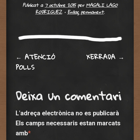
Publicat a
7 octubre 2015
per
MAGALI LAGO
RODRIGUEZ
•
Enllaç permanent
.
Post navigation
←
ATENCIÓ
XERRADA
→
POLLS
Deixa un comentari
L'adreça electrònica no es publicarà
Els camps necessaris estan marcats
amb
*