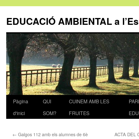
EDUCACIÓ AMBIENTAL a l’E
Pàgina
QUI
CUINEM AMB LES
PAR
Vés
d'inici
SOM?
FRUITES
EDU
al
contingut
←
Galgos 112 amb els alumnes de 6è
ACTA DEL C