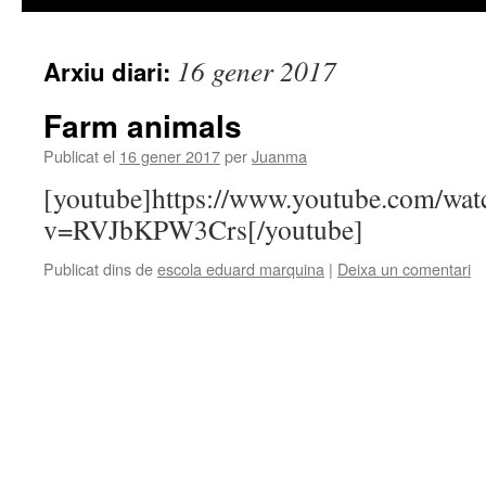
16 gener 2017
Arxiu diari:
Farm animals
Publicat el
16 gener 2017
per
Juanma
[youtube]https://www.youtube.com/wat
v=RVJbKPW3Crs[/youtube]
Publicat dins de
escola eduard marquina
|
Deixa un comentari