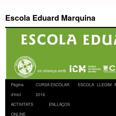
Escola Eduard Marquina
Pàgina
CURSA ESCOLAR
ESCOLA
LLEGIM
Vés
d'inici
2016
al
ACTIVITATS
ENLLAÇOS
contingut
ONLINE