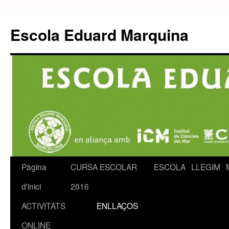
Escola Eduard Marquina
Pàgina
CURSA ESCOLAR
ESCOLA
LLEGIM
Vés
d'inici
2016
al
ACTIVITATS
ENLLAÇOS
contingut
ONLINE