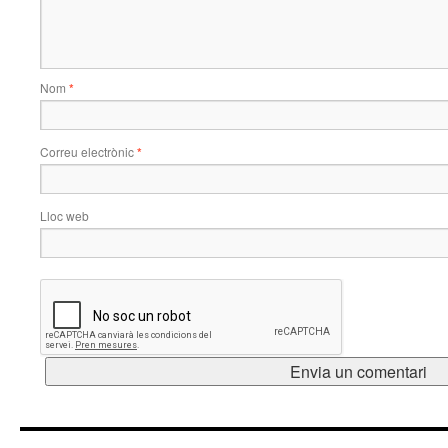
Nom
*
Correu electrònic
*
Lloc web