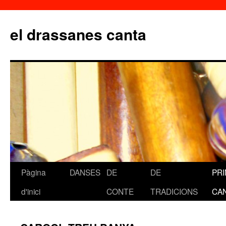
el drassanes canta
Pàgina
DANSES
DE
DE
PR
Vés
d'inici
CONTE
TRADICIONS
CA
al
contingut