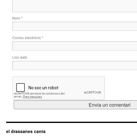
Nom
*
Correu electrònic
*
Lloc web
el drassanes canta