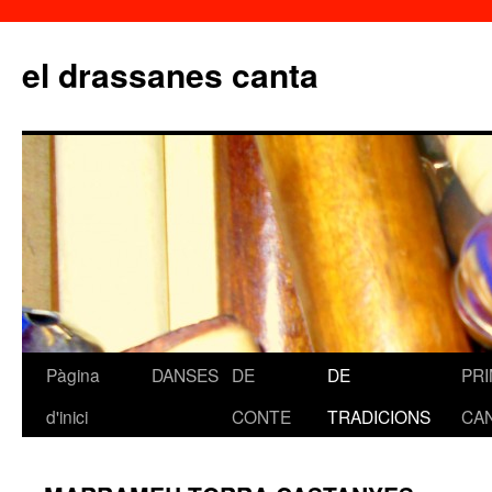
el drassanes canta
Pàgina
DANSES
DE
DE
PR
Vés
d'inici
CONTE
TRADICIONS
CA
al
contingut