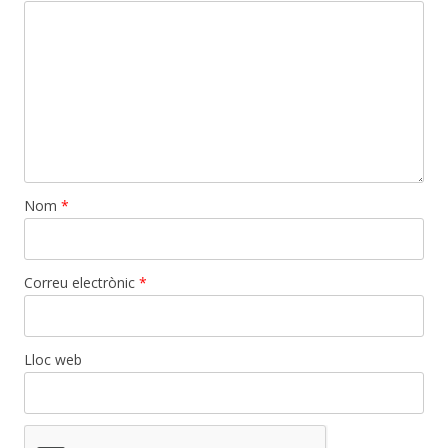
Nom
*
Correu electrònic
*
Lloc web