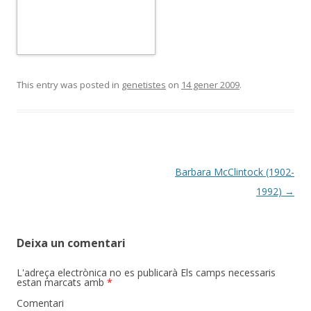
This entry was posted in
genetistes
on
14 gener 2009
.
Post
Barbara McClintock (1902-
navigation
1992)
→
Deixa un comentari
L'adreça electrònica no es publicarà
Els camps necessaris
estan marcats amb
*
Comentari