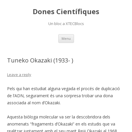
Dones Científiques
Un bloc a XTECBlocs
Skip
Menu
to
content
Tuneko Okazaki (1933- )
Leave a reply
Pels qui han estudiat alguna vegada el procés de duplicació
de l’ADN, segurament és una sorpresa trobar una dona
associada al nom d’Okazaki.
Aquesta biòloga molecular va ser la descobridora dels
anomenats “fragaments d’Okazaki” en els estudis que va
realitzar juntament amb el seu marit Reiji Okazaki al 1968.