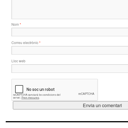
Nom
*
Correu electrònic
*
Lloc web