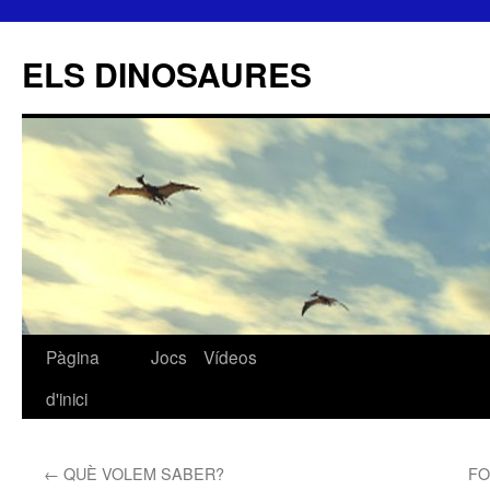
ELS DINOSAURES
Pàgina
Jocs
Vídeos
Vés
d'inici
al
contingut
←
QUÈ VOLEM SABER?
FO