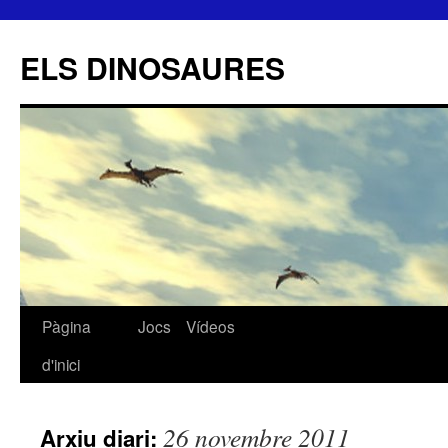
ELS DINOSAURES
Pàgina
Jocs
Vídeos
Vés
d'inici
al
contingut
26 novembre 2011
Arxiu diari: