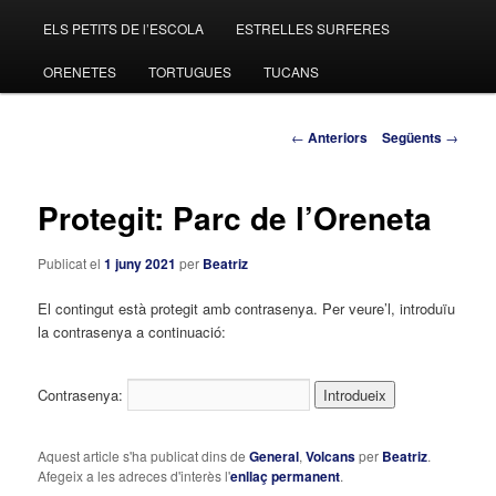
ELS PETITS DE l’ESCOLA
ESTRELLES SURFERES
al
ORENETES
TORTUGUES
TUCANS
contingut
principal
Navegació
←
Anteriors
Següents
→
pels
articles
Protegit: Parc de l’Oreneta
Publicat el
1 juny 2021
per
Beatriz
El contingut està protegit amb contrasenya. Per veure’l, introduïu
la contrasenya a continuació:
Contrasenya:
Aquest article s'ha publicat dins de
General
,
Volcans
per
Beatriz
.
Afegeix a les adreces d'interès l'
enllaç permanent
.