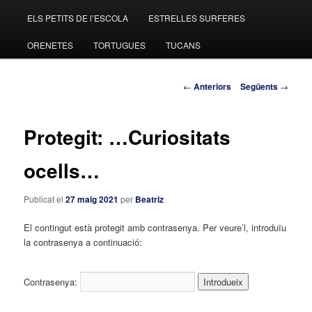
ELS PETITS DE l’ESCOLA
ESTRELLES SURFERES
al
ORENETES
TORTUGUES
TUCANS
contingut
principal
Navegació
←
Anteriors
Següents
→
pels
articles
Protegit: …Curiositats
ocells…
Publicat el
27 maig 2021
per
Beatriz
El contingut està protegit amb contrasenya. Per veure’l, introduïu
la contrasenya a continuació:
Contrasenya: