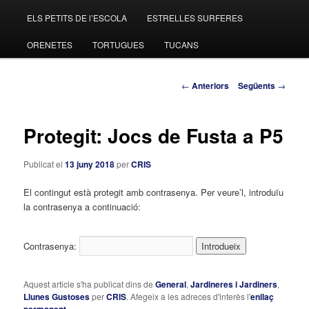
ELS PETITS DE l’ESCOLA
ESTRELLES SURFERES
al
ORENETES
TORTUGUES
TUCANS
contingut
principal
Navegació
←
Anteriors
Següents
→
pels
articles
Protegit: Jocs de Fusta a P5
Publicat el
13 juny 2018
per
CRIS
El contingut està protegit amb contrasenya. Per veure’l, introduïu
la contrasenya a continuació:
Contrasenya:
Aquest article s'ha publicat dins de
General
,
Jardineres i Jardiners
,
Llunes Gustoses
per
CRIS
. Afegeix a les adreces d'interès l'
enllaç
permanent
.