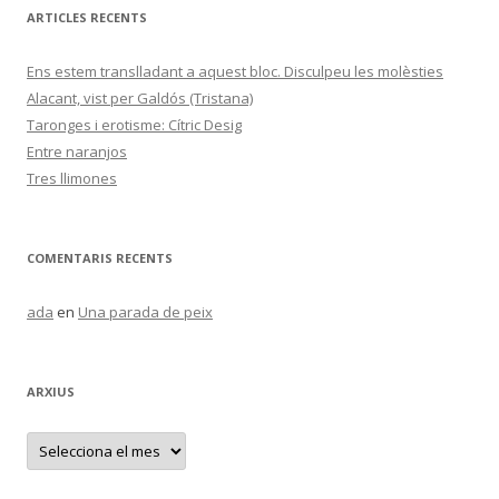
ARTICLES RECENTS
Ens estem translladant a aquest bloc. Disculpeu les molèsties
Alacant, vist per Galdós (Tristana)
Taronges i erotisme: Cítric Desig
Entre naranjos
Tres llimones
COMENTARIS RECENTS
ada
en
Una parada de peix
ARXIUS
A
r
x
i