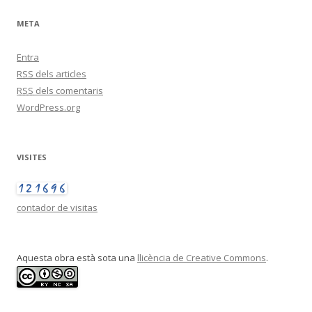
u
s
META
Entra
RSS
dels articles
RSS
dels comentaris
WordPress.org
VISITES
contador de visitas
Aquesta obra està sota una
llicència de Creative Commons
.