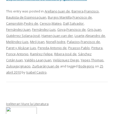
This entry was posted in
Arellano,Juan de
,
Barrera,Francisco
,
Bautista de Espinosa,Juan
,
Burgos Mantilla,Francisco de
,
Camprobín,Pedro de
,
Cerezo,Mateo
,
Dalí,Salvador
,
Fernández,Juan
,
Fernández,Luis
,
Goya,Francisco de
,
Gris,Juan
,
Gutiérrez Solana,José
,
Hamen,Juan van der
,
Loarte,Alejandro de
,
Meléndez,Luis
,
Miró,Joan
,
Nonell,Isidre
,
Palacios,Francisco de
,
Paret y Alcázar,Luis
,
Pereda,Antonio de
,
Picasso,Pablo
,
Pintura
,
Ponce,Antonio
,
Ramírez,Felipe
,
Ribera,José de
,
Sánchez
Cotán,Juan
,
Valdés-Lean,Juan
,
Velázquez,Diego
,
Yepes,Thomas
,
Zuloaga,Ignacio
,
Zurbarán,Juan de
and tagged
Bodegons
on
25
abril 2010
by
Isabel Castro
.
Iceliterari Viure la Literatura