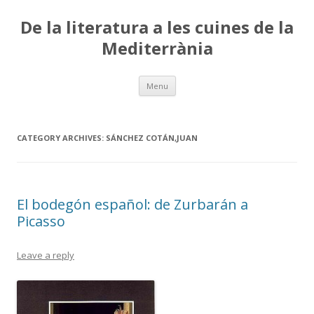
De la literatura a les cuines de la
Mediterrània
Skip
Menu
to
content
CATEGORY ARCHIVES:
SÁNCHEZ COTÁN,JUAN
El bodegón español: de Zurbarán a
Picasso
Leave a reply