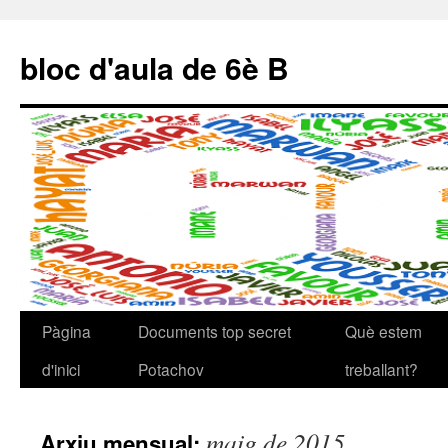
bloc d'aula de 6è B
Pàgina
Documents top secret
Què estem
Vés
d'inici
Potachov
treballant?
al
contingut
maig de 2015
Arxiu mensual: