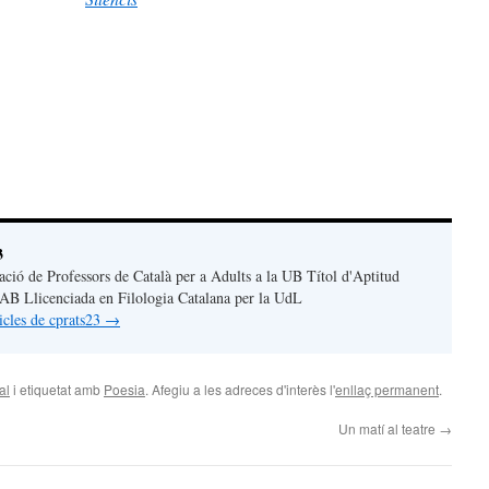
3
ció de Professors de Català per a Adults a la UB Títol d'Aptitud
AB Llicenciada en Filologia Catalana per la UdL
ticles de cprats23
→
al
i etiquetat amb
Poesia
. Afegiu a les adreces d'interès l'
enllaç permanent
.
Un matí al teatre
→