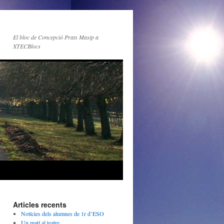
El bloc de Concepció Prats Masip a
XTECBlocs
Articles recents
Notícies dels alumnes de 1r d’ESO
Un matí al teatre