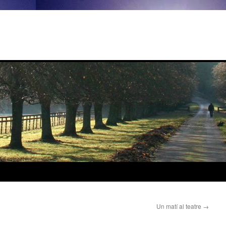
Un matí al teatre
→