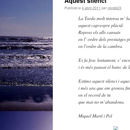
Aquest silenci
Publicat el
4 abril 2011
per
cprats23
La Tarda molt intensa m’ ha
aquest capvespre plàcid.
Reposo els ulls cansats
en l’ ordre dels prestatges pl
en l’ordre de la cambra.
Es fa fosc lentament, s’ enc
i és més pausat el batec de l
Estimo aquest silenci i aque
i més ara que em gronxa fi
en el record de tu
que mai no m’abandona.
Miquel Martí i Pol