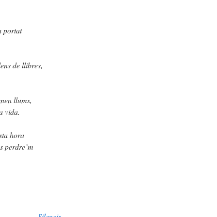
 portat
ens de llibres,
enen llums,
a vida.
sta hora
ns perdre’m