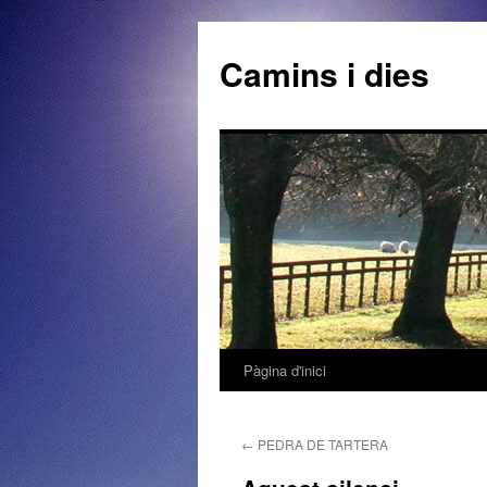
Camins i dies
Pàgina d'inici
Vés
al
←
PEDRA DE TARTERA
contingut