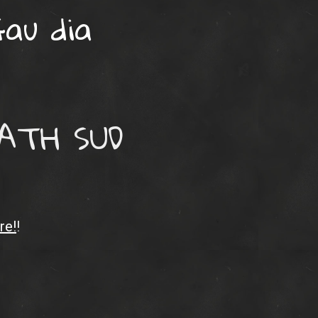
4au dia
ATH SUD
re!
!