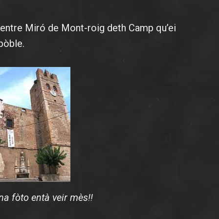
centre Miró de Mont-roig deth Camp qu’ei
pòble.
na fòto entà veir mès!!