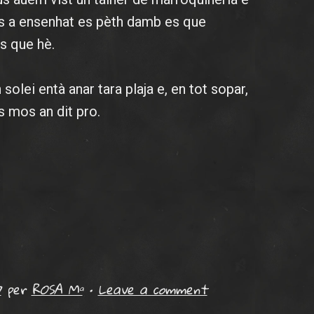
os a ensenhat es pèth damb es que
s que hè.
solei entà anar tara plaja e, en tot sopar,
 mos an dit pro.
7
per
ROSA Mª
•
Leave a comment