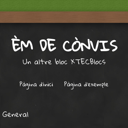
ÈM DE CÒNVIS
Un altre bloc XTECBlocs
Pàgina d'inici
Pàgina d’exemple
:
General