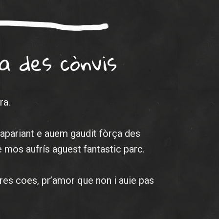
a des cònvis
ra.
 apariant e auem gaudit fòrça des
 mos aufrís aguest fantastic parc.
res coes, pr’amor que non i auie pas