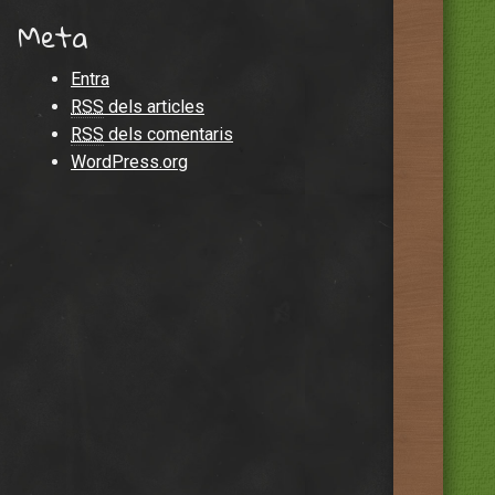
Meta
Entra
RSS
dels articles
RSS
dels comentaris
WordPress.org