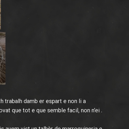
th trabalh damb er espart e non li a
vat que tot e que semble facil, non n’ei .
ús auem vist un talhèr de marroquineria e