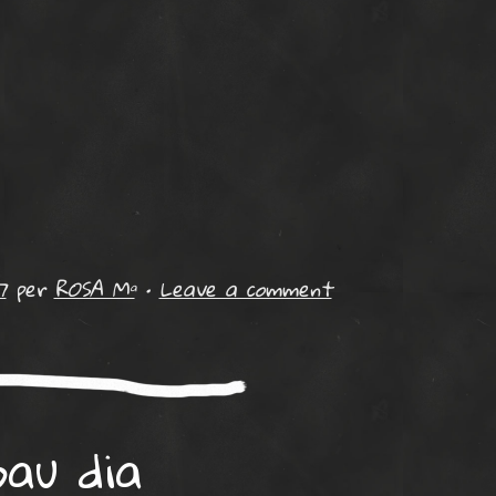
7
per
ROSA Mª
•
Leave a comment
3au dia