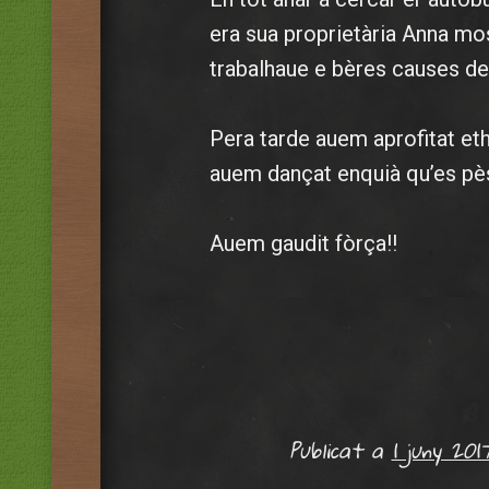
era sua proprietària Anna m
trabalhaue e bères causes de
Pera tarde auem aprofitat eth 
auem dançat enquià qu’es pès
Auem gaudit fòrça!!
Publicat a
1 juny 201