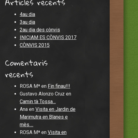
Articles recents
4au dia
3au dia
2au dia des cònvis
INICIAM ES CÒNVIS 2017
CÒNVIS 2015
Comentaris
recents
ROSA Mª
en
Fin finau!!!
Gustavo Alonzo Cruz
en
Camin tà Tossa…
Ana
en
Visita en Jardin de
Marimutra en Blanes e
mès….
ROSA Mª
en
Visita en