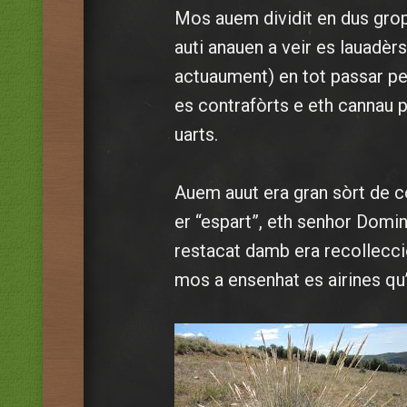
Mos auem dividit en dus grops
auti anauen a veir es lauadèr
actuaument) en tot passar p
es contrafòrts e eth cannau p
uarts.
Auem auut era gran sòrt de 
er “espart”, eth senhor Domin
restacat damb era recollecci
mos a ensenhat es airines q