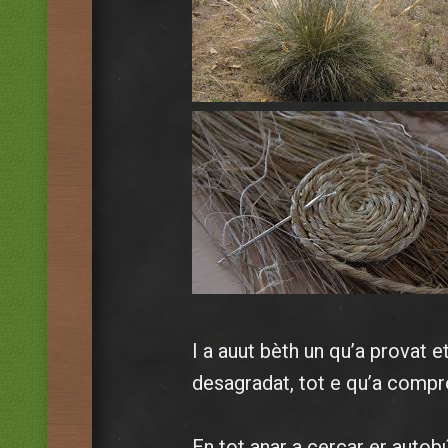
I a auut bèth un qu’a provat e
desagradat, tot e qu’a compro
En tot anar a cercar er autob