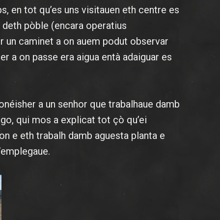
, en tot qu’es uns visitauen eth centre es
s deth pòble (encara operatius
er un caminet a on auem podut observar
er a on passe era aigua entà adaiguar es
conéisher a un senhor que trabalhaue damb
go, qui mos a explicat tot çò qu’ei
on e eth trabalh damb aguesta planta e
u’emplegaue.