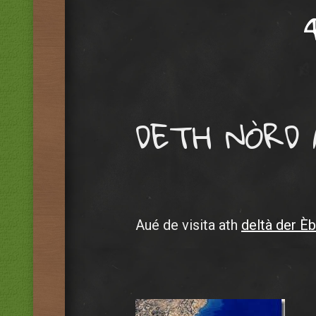
DETH NÒRD 
Aué de visita ath
deltà der Èb