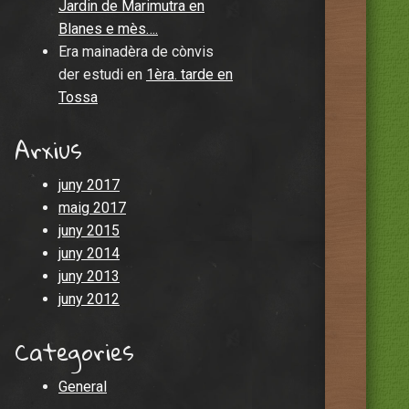
Jardin de Marimutra en
Blanes e mès….
Era mainadèra de cònvis
der estudi
en
1èra. tarde en
Tossa
Arxius
juny 2017
maig 2017
juny 2015
juny 2014
juny 2013
juny 2012
Categories
General