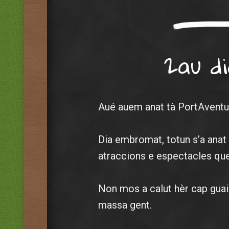
2au di
Aué auem anat tà PortAventu
Dia embromat, totun s’a anat
atraccions e espectacles que
Non mos a calut hèr cap guai
massa gent.