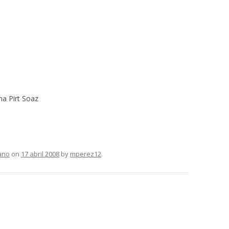
Soaz
lano
on
17 abril 2008
by
mperez12
.