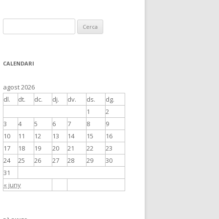
C
e
r
c
CALENDARI
a
:
agost 2026
dl.
dt.
dc.
dj.
dv.
ds.
dg.
1
2
3
4
5
6
7
8
9
10
11
12
13
14
15
16
17
18
19
20
21
22
23
24
25
26
27
28
29
30
31
« juny