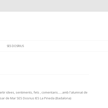
Skip
to
SES DOSRIUS
content
tir idees, sentiments, fets , comentaris......amb l'alumnat de
lassar de Mar SES Dosrius IES La Pineda (Badalona)