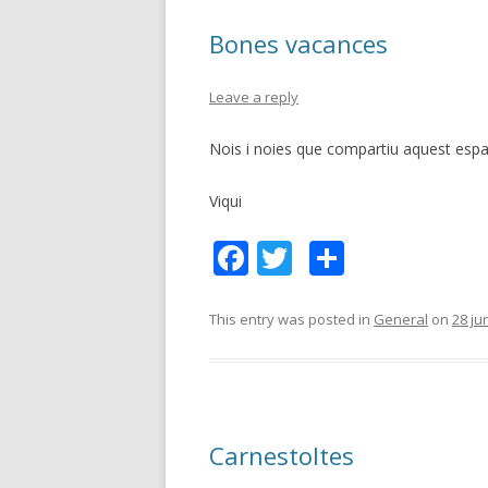
Bones vacances
Leave a reply
Nois i noies que compartiu aquest espai: 
Viqui
F
T
C
ac
w
o
e
itt
m
This entry was posted in
General
on
28 ju
b
er
p
o
ar
o
te
Carnestoltes
k
ix