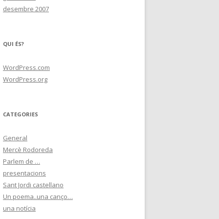
desembre 2007
QUI ÉS?
WordPress.com
WordPress.org
CATEGORIES
General
Mercè Rodoreda
Parlem de …
presentacions
Sant Jordi castellano
Un poema..una canço…
una notícia