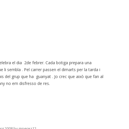
celebra el dia 2de febrer. Cada botiga prepara una
 li sembla . Pel carrer passen el dimarts per la tarda i
mis del grup que ha guanyat . Jo crec que això que fan al
ny no em disfresso de res.
ig 2008
by
mperez12
.