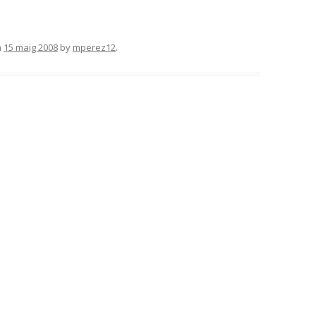
n
15 maig 2008
by
mperez12
.