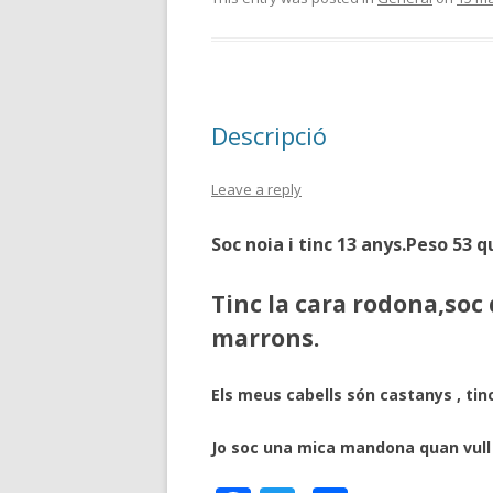
e
itt
m
b
er
p
o
ar
o
te
Descripció
k
ix
Leave a reply
Soc noia i tinc 13 anys.Peso 53 q
Tinc la cara rodona,soc
marrons.
Els meus cabells són castanys , tinc
Jo soc una mica mandona quan vull i