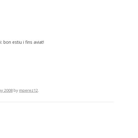
bon estiu i fins aviat!
ny 2008
by
mperez12
.