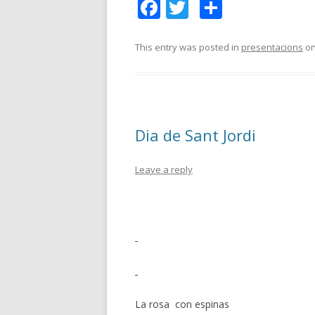
F
T
C
ac
w
o
e
itt
m
This entry was posted in
presentacions
o
b
er
p
o
ar
o
te
Dia de Sant Jordi
k
ix
Leave a reply
La rosa con espinas