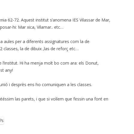
ugènia 62-72. Aquest institut s’anomena IES Vilassar de Mar,
posar-hi: Mar xica, Vilamar.. etc…
ha aules per a diferents assignatures com la de
2 classes, la de dibuix ,las de reforç etc…
 l’institut. Hi ha menja molt bo com ara: els Donut,
st any!
unió i desprès ens ho comuniquen a les classes.
éssim las parets, i que si volíem que fessin una font en