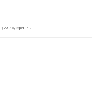
rç 2008
by
mperez12
.