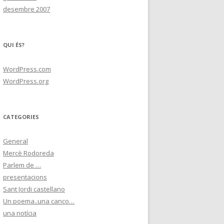
desembre 2007
QUI ÉS?
WordPress.com
WordPress.org
CATEGORIES
General
Mercè Rodoreda
Parlem de …
presentacions
Sant Jordi castellano
Un poema..una canço…
una notícia