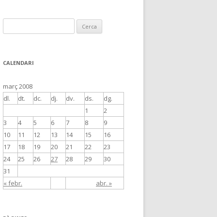
C
e
r
c
CALENDARI
a
:
març 2008
dl.
dt.
dc.
dj.
dv.
ds.
dg.
1
2
3
4
5
6
7
8
9
10
11
12
13
14
15
16
17
18
19
20
21
22
23
24
25
26
27
28
29
30
31
« febr.
abr. »