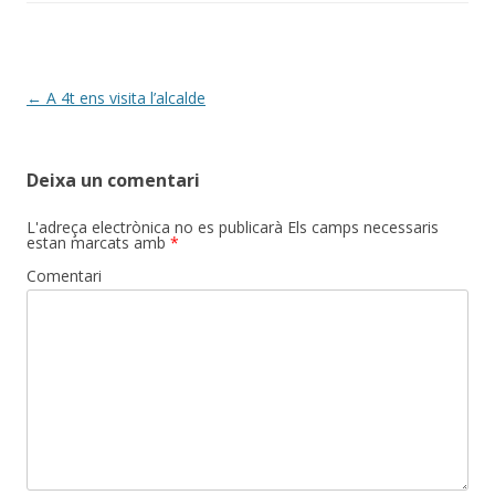
Post
←
A 4t ens visita l’alcalde
navigation
Deixa un comentari
L'adreça electrònica no es publicarà
Els camps necessaris
estan marcats amb
*
Comentari