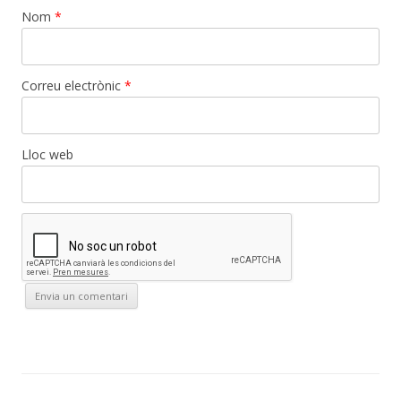
Nom
*
Correu electrònic
*
Lloc web