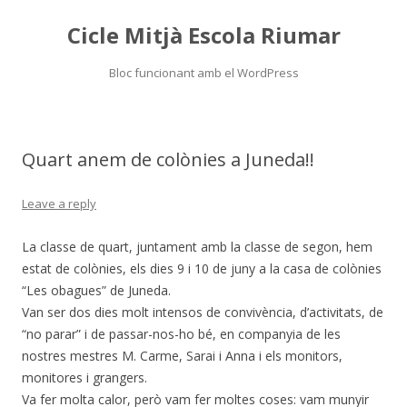
Cicle Mitjà Escola Riumar
Bloc funcionant amb el WordPress
Skip
to
content
Quart anem de colònies a Juneda!!
Leave a reply
La classe de quart, juntament amb la classe de segon, hem
estat de colònies, els dies 9 i 10 de juny a la casa de colònies
“Les obagues” de Juneda.
Van ser dos dies molt intensos de convivència, d’activitats, de
“no parar” i de passar-nos-ho bé, en companyia de les
nostres mestres M. Carme, Sarai i Anna i els monitors,
monitores i grangers.
Va fer molta calor, però vam fer moltes coses: vam munyir