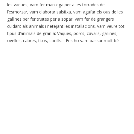
les vaques, vam fer mantega per a les torrades de
l’esmorzar, vam elaborar salsitxa, vam agafar els ous de les
gallines per fer truites per a sopar, vam fer de grangers
cuidant als animals i netejant les instal·lacions. Vam veure tot
tipus d’animals de granja: Vaques, porcs, cavalls, gallines,
ovelles, cabres, titos, conills… Ens ho vam passar molt bé!