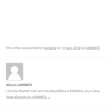
This entry was posted in
General
on
17 juny 2014
by
e3006873
.
About e3006873
L'escola Riumar som una escola pública a Deltebre, a La Cava.
View all posts by e3006873
→