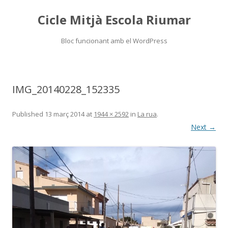
Cicle Mitjà Escola Riumar
Bloc funcionant amb el WordPress
Skip
to
content
IMG_20140228_152335
Published
13 març 2014
at
1944 × 2592
in
La rua
.
Next →