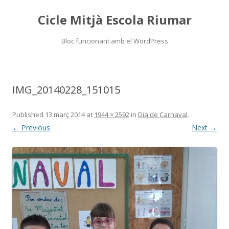
Cicle Mitjà Escola Riumar
Bloc funcionant amb el WordPress
Skip
to
content
IMG_20140228_151015
Published
13 març 2014
at
1944 × 2592
in
Dia de Carnaval
.
← Previous
Next →