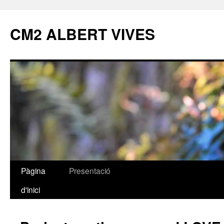
CM2 ALBERT VIVES
Pàgina
Presentació
Vés
d'inici
al
contingut