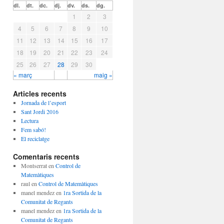
dl.
dt.
dc.
dj.
dv.
ds.
dg.
1
2
3
4
5
6
7
8
9
10
11
12
13
14
15
16
17
18
19
20
21
22
23
24
25
26
27
28
29
30
« març
maig »
Articles recents
Jornada de l’esport
Sant Jordi 2016
Lectura
Fem sabó!
El reciclatge
Comentaris recents
Montserrat
en
Control de
Matemàtiques
raul
en
Control de Matemàtiques
manel mendez
en
1ra Sortida de la
Comunitat de Regants
manel mendez
en
1ra Sortida de la
Comunitat de Regants