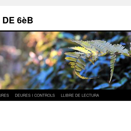
 DE 6èB
URES
DEURES I CONTROLS
LLIBRE DE LECTURA