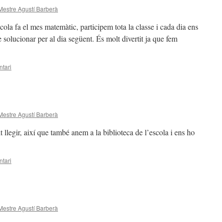
Mestre Agustí Barberà
cola fa el mes matemàtic, participem tota la classe i cada dia ens
solucionar per al dia següent. És molt divertit ja que fem
tari
Mestre Agustí Barberà
 llegir, així que també anem a la biblioteca de l’escola i ens ho
tari
Mestre Agustí Barberà