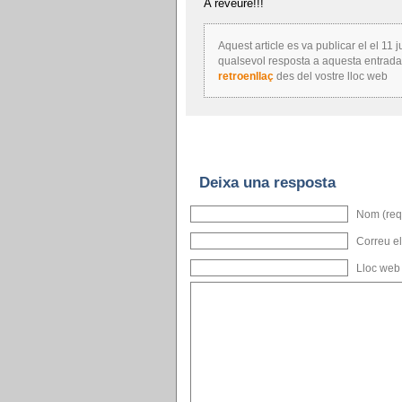
A reveure!!!
Aquest article es va publicar el el 11 
qualsevol resposta a aquesta entrada
retroenllaç
des del vostre lloc web
Deixa una resposta
Nom (req
Correu el
Lloc web