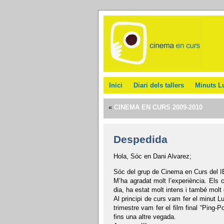
Inici
Diari dels tallers
Minuts L
«
CINEMA EN CURS 2009-2010
Despedida
Hola, Sóc en Dani Alvarez;
Sóc del grup de Cinema en Curs del I
M’ha agradat molt l’experiència. Els 
dia, ha estat molt intens i també molt d
Al principi de curs vam fer el minut 
trimestre vam fer el film final “Ping
fins una altre vegada.