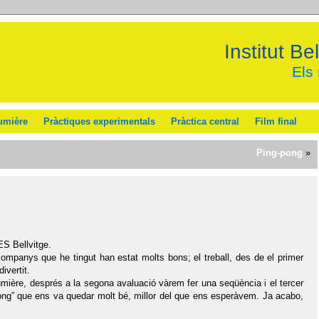
Institut B
Els
umière
Pràctiques experimentals
Pràctica central
Film final
Ping-pong
»
ES Bellvitge.
companys que he tingut han estat molts bons; el treball, des de el primer
ivertit.
Lumière, després a la segona avaluació vàrem fer una seqüència i el tercer
-Pong” que ens va quedar molt bé, millor del que ens esperàvem. Ja acabo,