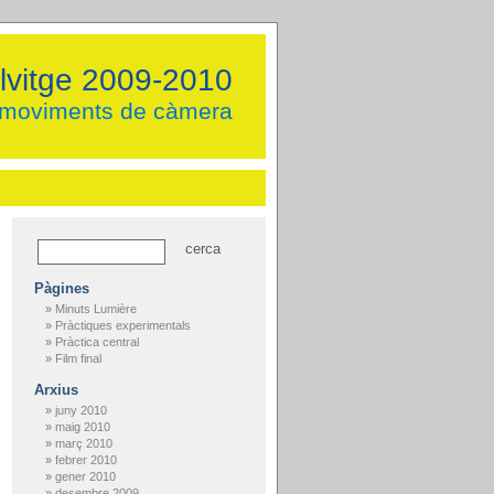
ellvitge 2009-2010
 moviments de càmera
Pàgines
Minuts Lumière
Pràctiques experimentals
Pràctica central
Film final
Arxius
juny 2010
maig 2010
març 2010
febrer 2010
gener 2010
desembre 2009