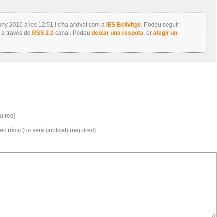
juny 2010 a les 12:51 i s'ha arxivat com a
IES Bellvitge
. Podeu seguir
 a través de
RSS 2.0
canal. Podeu
deixar una respota
, or
afegir un
uired)
ectrònic (no serà publicat) (required)