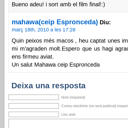
Bueno adeu! i sort amb el film final!:)
mahawa(ceip Espronceda)
Diu:
març 18th, 2010 a les 17:28
Quin peixos més macos , heu captat unes im
mi m’agraden molt.Espero que us hagi agra
ens firmeu aviat.
Un salut Mahawa ceip Espronceda
Deixa una resposta
Nom (required)
Correu electrònic (no serà publicat) (requi
Lloc web