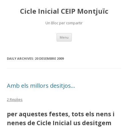
Cicle Inicial CEIP Montjuïc
Un Bloc per compartir
Skip
Menu
to
content
DAILY ARCHIVES:
20 DESEMBRE 2009
Amb els millors desitjos…
2 Replies
per aquestes festes, tots els nens i
nenes de Cicle Inicial us desitgem