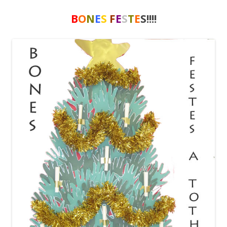
B
O
N
E
S
F
E
S
T
E
S!!!!