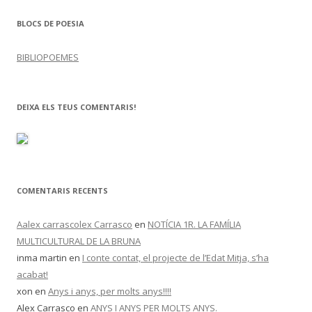
BLOCS DE POESIA
BIBLIOPOEMES
DEIXA ELS TEUS COMENTARIS!
COMENTARIS RECENTS
Aalex carrascolex Carrasco
en
NOTÍCIA 1R. LA FAMÍLIA
MULTICULTURAL DE LA BRUNA
inma martin
en
I conte contat, el projecte de l’Edat Mitja, s’ha
acabat!
xon
en
Anys i anys, per molts anys!!!!
Alex Carrasco
en
ANYS I ANYS PER MOLTS ANYS.