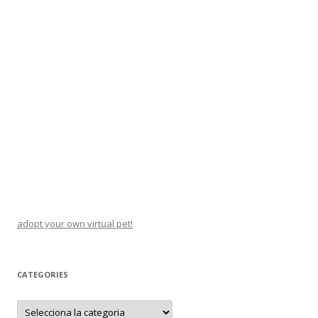
adopt your own virtual pet!
CATEGORIES
C
a