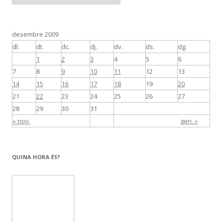
t
e
g
o
r
desembre 2009
i
e
dl.
dt.
dc.
dj.
dv.
ds.
dg.
s
1
2
3
4
5
6
7
8
9
10
11
12
13
14
15
16
17
18
19
20
21
22
23
24
25
26
27
28
29
30
31
« nov.
gen. »
QUINA HORA ÉS?