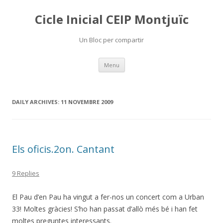
Cicle Inicial CEIP Montjuïc
Un Bloc per compartir
Skip
Menu
to
content
DAILY ARCHIVES:
11 NOVEMBRE 2009
Els oficis.2on. Cantant
9 Replies
El Pau d’en Pau ha vingut a fer-nos un concert com a Urban
33! Moltes gràcies! S’ho han passat d’allò més bé i han fet
moltes preguntes interessants.