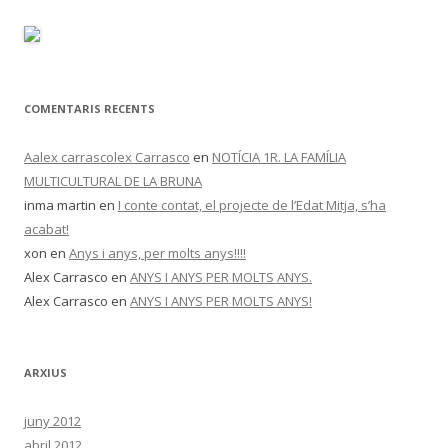
COMENTARIS RECENTS
Aalex carrascolex Carrasco
en
NOTÍCIA 1R. LA FAMÍLIA
MULTICULTURAL DE LA BRUNA
inma martin
en
I conte contat, el projecte de l’Edat Mitja, s’ha
acabat!
xon
en
Anys i anys, per molts anys!!!!
Alex Carrasco
en
ANYS I ANYS PER MOLTS ANYS.
Alex Carrasco
en
ANYS I ANYS PER MOLTS ANYS!
ARXIUS
juny 2012
abril 2012