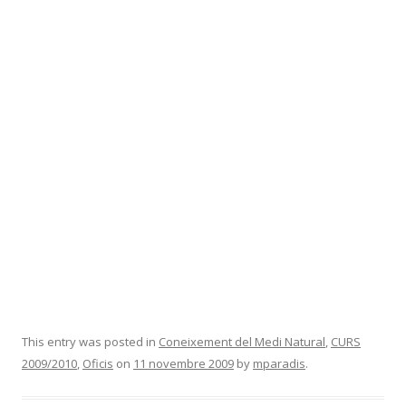
This entry was posted in
Coneixement del Medi Natural
,
CURS
2009/2010
,
Oficis
on
11 novembre 2009
by
mparadis
.